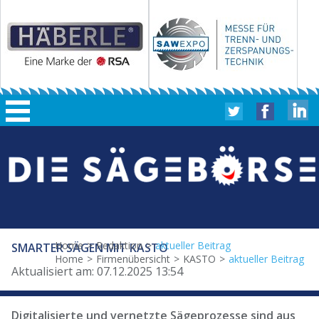
Home
>
Redaktion
>
aktueller Beitrag
SMARTER SÄGEN MIT KASTO
Home
>
Firmenübersicht
>
KASTO
>
aktueller Beitrag
Aktualisiert am: 07.12.2025 13:54
Digitalisierte und vernetzte Sägeprozesse sind aus